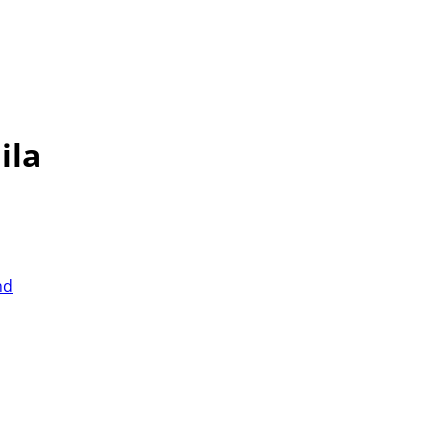
ila
nd