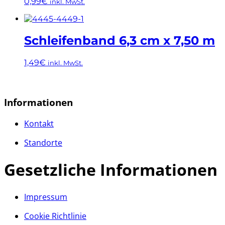
0,99
€
inkl. MwSt.
Dieses
Produkt
weist
Schleifenband 6,3 cm x 7,50 m
mehrere
Varianten
1,49
€
inkl. MwSt.
auf.
Die
Dieses
Optionen
Produkt
können
weist
Informationen
auf
mehrere
der
Varianten
Kontakt
Produktseite
auf.
gewählt
Die
Standorte
werden
Optionen
können
Gesetzliche Informationen
auf
der
Produktseite
gewählt
Impressum
werden
Cookie Richtlinie