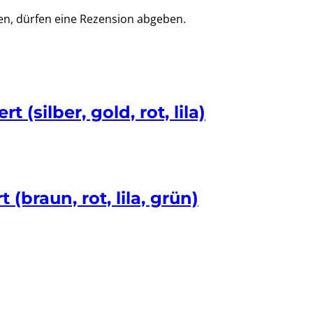
en, dürfen eine Rezension abgeben.
(silber, gold, rot, lila)
(braun, rot, lila, grün)