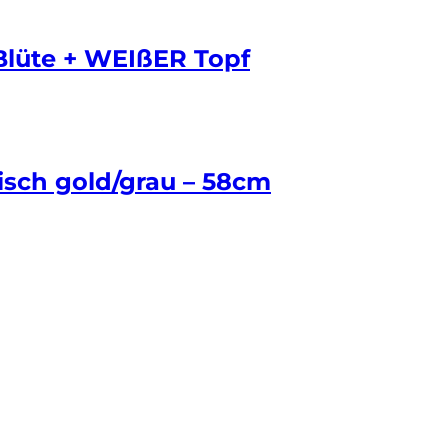
Blüte + WEIßER Topf
isch gold/grau – 58cm