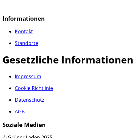
Dieses
Produkt
weist
Informationen
mehrere
Varianten
Kontakt
auf.
Die
Standorte
Optionen
können
Gesetzliche Informationen
auf
der
Produktseite
gewählt
Impressum
werden
Cookie Richtlinie
Datenschutz
AGB
Soziale Medien
© Grüner Laden 2025