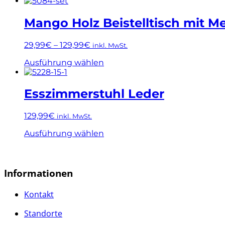
Dieses
Optionen
Produkt
können
weist
Mango Holz Beistelltisch mit Met
auf
mehrere
der
Varianten
Produktseite
29,99
€
–
129,99
€
inkl. MwSt.
auf.
gewählt
Die
Dieses
Ausführung wählen
werden
Optionen
Produkt
können
weist
auf
mehrere
Esszimmerstuhl Leder
der
Varianten
Produktseite
auf.
gewählt
129,99
€
inkl. MwSt.
Die
werden
Optionen
Dieses
Ausführung wählen
können
Produkt
auf
weist
der
mehrere
Produktseite
Varianten
Informationen
gewählt
auf.
werden
Die
Kontakt
Optionen
können
Standorte
auf