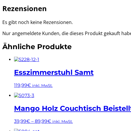
Rezensionen
Es gibt noch keine Rezensionen.
Nur angemeldete Kunden, die dieses Produkt gekauft hab
Ähnliche Produkte
Esszimmerstuhl Samt
119,99
€
inkl. MwSt.
Dieses
Produkt
weist
Mango Holz Couchtisch Beistell
mehrere
Varianten
39,99
€
–
89,99
€
inkl. MwSt.
auf.
Die