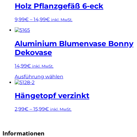
mehrere
Holz Pflanzgefäß 6-eck
Varianten
auf.
9,99
€
–
14,99
€
inkl. MwSt.
Die
Optionen
Dieses
können
Produkt
auf
weist
Aluminium Blumenvase Bonny
der
mehrere
Produktseite
Dekovase
Varianten
gewählt
auf.
werden
Die
14,99
€
inkl. MwSt.
Optionen
Dieses
können
Ausführung wählen
Produkt
auf
weist
der
mehrere
Produktseite
Hängetopf verzinkt
Varianten
gewählt
auf.
werden
2,99
€
–
15,99
€
inkl. MwSt.
Die
Optionen
Dieses
können
Produkt
auf
weist
Informationen
der
mehrere