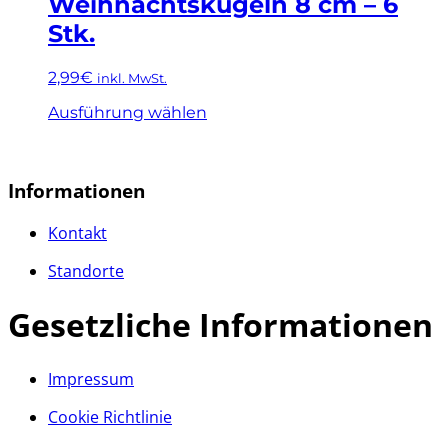
Weihnachtskugeln 8 cm – 6
mehrere
gewählt
Stk.
Varianten
werden
auf.
Die
2,99
€
inkl. MwSt.
Optionen
Dieses
können
Ausführung wählen
Produkt
auf
weist
der
mehrere
Produktseite
Varianten
gewählt
Informationen
auf.
werden
Die
Kontakt
Optionen
können
Standorte
auf
der
Gesetzliche Informationen
Produktseite
gewählt
werden
Impressum
Cookie Richtlinie