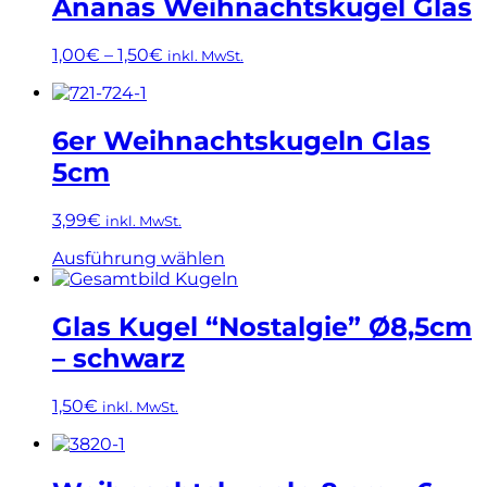
Ananas Weihnachtskugel Glas
1,00
€
–
1,50
€
inkl. MwSt.
Dieses
Produkt
weist
6er Weihnachtskugeln Glas
mehrere
5cm
Varianten
auf.
Die
3,99
€
inkl. MwSt.
Optionen
Dieses
können
Ausführung wählen
Produkt
auf
weist
der
mehrere
Produktseite
Glas Kugel “Nostalgie” Ø8,5cm
Varianten
gewählt
– schwarz
auf.
werden
Die
Optionen
1,50
€
inkl. MwSt.
können
Dieses
auf
Produkt
der
weist
Produktseite