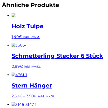
Ähnliche Produkte
Holz Tulpe
1,49
€
inkl. MwSt.
Dieses
Produkt
weist
Schmetterling Stecker 6 Stück
mehrere
Varianten
0,99
€
inkl. MwSt.
auf.
Die
Dieses
Optionen
Produkt
können
weist
Stern Hänger
auf
mehrere
der
Varianten
Produktseite
2,50
€
–
3,50
€
inkl. MwSt.
auf.
gewählt
Die
Dieses
werden
Optionen