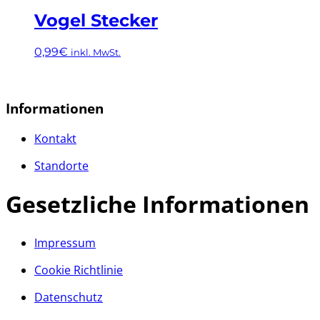
Produkt
können
weist
Vogel Stecker
auf
mehrere
der
Varianten
Produktseite
0,99
€
inkl. MwSt.
auf.
gewählt
Die
Dieses
werden
Optionen
Produkt
können
weist
Informationen
auf
mehrere
der
Varianten
Kontakt
Produktseite
auf.
gewählt
Die
Standorte
werden
Optionen
können
Gesetzliche Informationen
auf
der
Produktseite
gewählt
Impressum
werden
Cookie Richtlinie
Datenschutz