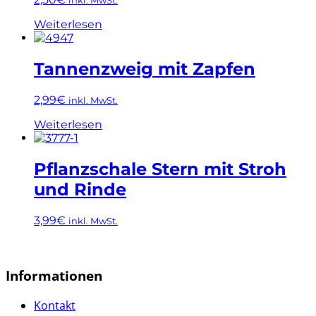
auf.
Die
Weiterlesen
Optionen
können
auf
Tannenzweig mit Zapfen
der
Produktseite
gewählt
2,99
€
inkl. MwSt.
werden
Weiterlesen
Pflanzschale Stern mit Stroh
und Rinde
3,99
€
inkl. MwSt.
Informationen
Kontakt