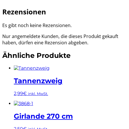
Rezensionen
Es gibt noch keine Rezensionen.
Nur angemeldete Kunden, die dieses Produkt gekauft
haben, dürfen eine Rezension abgeben.
Ähnliche Produkte
Tannenzweig
2,99
€
inkl. MwSt.
Dieses
Produkt
weist
Girlande 270 cm
mehrere
Varianten
2,50
€
inkl. MwSt.