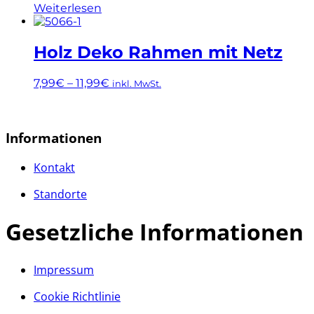
Weiterlesen
Holz Deko Rahmen mit Netz
7,99
€
–
11,99
€
inkl. MwSt.
Dieses
Produkt
weist
Informationen
mehrere
Varianten
Kontakt
auf.
Die
Standorte
Optionen
können
Gesetzliche Informationen
auf
der
Produktseite
gewählt
Impressum
werden
Cookie Richtlinie