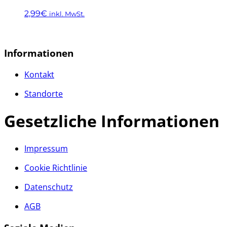
der
Varianten
Produktseite
2,99
€
inkl. MwSt.
auf.
gewählt
Die
Dieses
werden
Optionen
Produkt
können
weist
Informationen
auf
mehrere
der
Varianten
Kontakt
Produktseite
auf.
gewählt
Die
Standorte
werden
Optionen
können
Gesetzliche Informationen
auf
der
Produktseite
gewählt
Impressum
werden
Cookie Richtlinie
Datenschutz
AGB