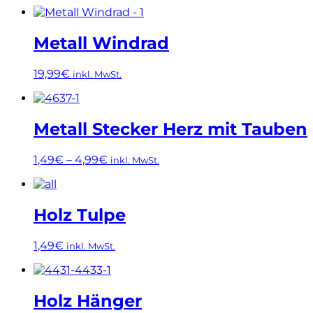
Metall Windrad
19,99
€
inkl. MwSt.
Dieses
Produkt
weist
Metall Stecker Herz mit Tauben
mehrere
Varianten
1,49
€
–
4,99
€
inkl. MwSt.
auf.
Die
Dieses
Optionen
Produkt
können
weist
Holz Tulpe
auf
mehrere
der
Varianten
Produktseite
1,49
€
inkl. MwSt.
auf.
gewählt
Die
Dieses
werden
Optionen
Produkt
können
weist
Holz Hänger
auf
mehrere