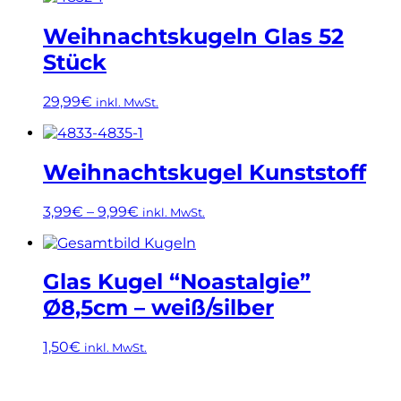
Produkt
weist
Weihnachtskugeln Glas 52
mehrere
Stück
Varianten
auf.
Die
29,99
€
inkl. MwSt.
Optionen
Dieses
können
Produkt
auf
weist
der
Weihnachtskugel Kunststoff
mehrere
Produktseite
Varianten
gewählt
3,99
€
–
9,99
€
inkl. MwSt.
auf.
werden
Die
Dieses
Optionen
Produkt
können
weist
Glas Kugel “Noastalgie”
auf
mehrere
der
Ø8,5cm – weiß/silber
Varianten
Produktseite
auf.
gewählt
Die
1,50
€
inkl. MwSt.
werden
Optionen
Dieses
können
Produkt
auf