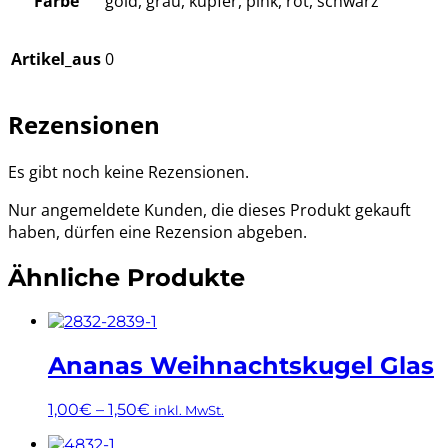
Farbe
gold, grau, kupfer, pink, rot, schwarz
Artikel_aus
0
Rezensionen
Es gibt noch keine Rezensionen.
Nur angemeldete Kunden, die dieses Produkt gekauft
haben, dürfen eine Rezension abgeben.
Ähnliche Produkte
Ananas Weihnachtskugel Glas
1,00
€
–
1,50
€
inkl. MwSt.
Dieses