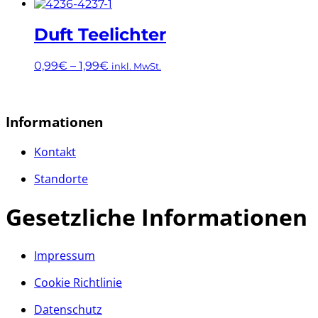
Dieses
Produkt
weist
Duft Teelichter
mehrere
Varianten
0,99
€
–
1,99
€
inkl. MwSt.
auf.
Die
Dieses
Optionen
Produkt
können
weist
Informationen
auf
mehrere
der
Varianten
Kontakt
Produktseite
auf.
gewählt
Die
Standorte
werden
Optionen
können
Gesetzliche Informationen
auf
der
Produktseite
gewählt
Impressum
werden
Cookie Richtlinie
Datenschutz