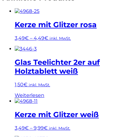
Kerze mit Glitzer rosa
3,49
€
–
4,49
€
inkl. MwSt.
Dieses
Produkt
weist
Glas Teelichter 2er auf
mehrere
Holztablett weiß
Varianten
auf.
Die
1,50
€
inkl. MwSt.
Optionen
können
Weiterlesen
auf
der
Produktseite
Kerze mit Glitzer weiß
gewählt
werden
3,49
€
–
9,99
€
inkl. MwSt.