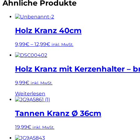
Ähnliche Produkte
Holz Kranz 40cm
9,99
€
–
12,99
€
inkl. MwSt.
Dieses
Produkt
weist
Holz Kranz mit Kerzenhalter –
mehrere
Varianten
9,99
€
inkl. MwSt.
auf.
Die
Weiterlesen
Optionen
können
auf
Tannen Kranz Ø 36cm
der
Produktseite
gewählt
19,99
€
inkl. MwSt.
werden