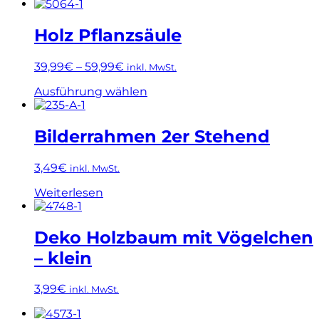
Holz Pflanzsäule
39,99
€
–
59,99
€
inkl. MwSt.
Dieses
Ausführung wählen
Produkt
weist
mehrere
Bilderrahmen 2er Stehend
Varianten
auf.
3,49
€
inkl. MwSt.
Die
Optionen
Weiterlesen
können
auf
der
Deko Holzbaum mit Vögelchen
Produktseite
gewählt
– klein
werden
3,99
€
inkl. MwSt.