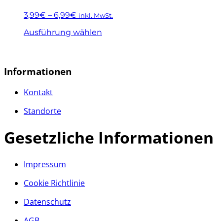
auf.
3,99
€
–
6,99
€
inkl. MwSt.
Die
Optionen
Dieses
Ausführung wählen
können
Produkt
auf
weist
der
mehrere
Produktseite
Varianten
Informationen
gewählt
auf.
werden
Die
Kontakt
Optionen
können
Standorte
auf
der
Gesetzliche Informationen
Produktseite
gewählt
werden
Impressum
Cookie Richtlinie
Datenschutz
AGB